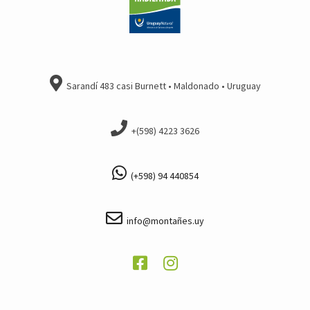
Sarandí 483 casi Burnett • Maldonado • Uruguay
+(598) 4223 3626
(+598) 94 440854
info@montañes.uy