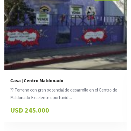
entro Maldonado
Apartame
 con gran potencial de desarrollo en el Centro de
Excelente
 Excelente oportunid ...
Maldonado.
45.000
USD 8
2 Hab